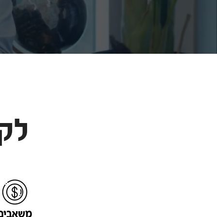
לק
משאבים