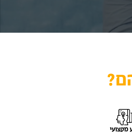
ם?
 מקצועי