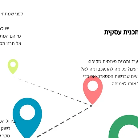
לפני שמתחיי
יש לב
תכנית עסקית
מי הם המתח
אל תבנו תכ
ים ותכנית פיננסית מקיפה:
עים? על מה להתעכב ומה לא?
עים שברשות הסטארט-אפ כדי
 אותו לצמיחה.
בידול המ
לשוק ו
סקר ש