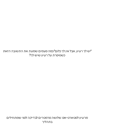
"יש לך רעיון, אבל אין לך כלום" כמה פעמים שמעת את התשובה הזאת
כשסיפרת על רעיון שיש לך?
מרעיון לסטארט-אפ: שלושה פרמטרים לבדיקה לפני שמתחילים
בתהליך