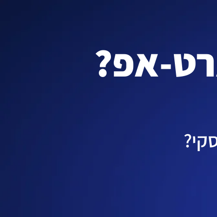
רט-אפ?
סקי?